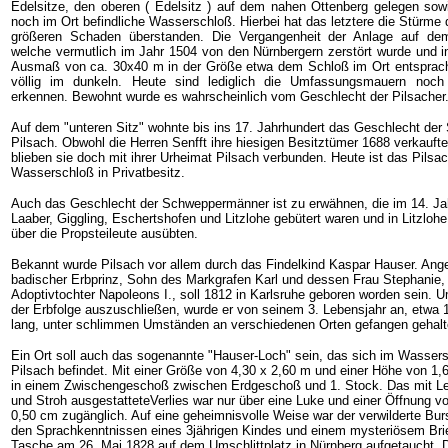
Edelsitze, den oberen ( Edelsitz ) auf dem nahen Ottenberg gelegen sow
noch im Ort befindliche Wasserschloß. Hierbei hat das letztere die Stürme 
größeren Schaden überstanden. Die Vergangenheit der Anlage auf de
welche vermutlich im Jahr 1504 von den Nürnbergern zerstört wurde und i
Ausmaß von ca. 30x40 m in der Größe etwa dem Schloß im Ort entsprach,
völlig im dunkeln. Heute sind lediglich die Umfassungsmauern noch
erkennen. Bewohnt wurde es wahrscheinlich vom Geschlecht der Pilsacher
Auf dem "unteren Sitz" wohnte bis ins 17. Jahrhundert das Geschlecht der 
Pilsach. Obwohl die Herren Senfft ihre hiesigen Besitztümer 1688 verkaufte
blieben sie doch mit ihrer Urheimat Pilsach verbunden. Heute ist das Pilsa
Wasserschloß in Privatbesitz.
Auch das Geschlecht der Schweppermänner ist zu erwähnen, die im 14. Jah
Laaber, Giggling, Eschertshofen und Litzlohe gebütert waren und in Litzloh
über die Propsteileute ausübten.
Bekannt wurde Pilsach vor allem durch das Findelkind Kaspar Hauser. Ange
badischer Erbprinz, Sohn des Markgrafen Karl und dessen Frau Stephanie,
Adoptivtochter Napoleons I., soll 1812 in Karlsruhe geboren worden sein. 
der Erbfolge auszuschließen, wurde er von seinem 3. Lebensjahr an, etwa 
lang, unter schlimmen Umständen an verschiedenen Orten gefangen gehalt
Ein Ort soll auch das sogenannte "Hauser-Loch" sein, das sich im Wasser
Pilsach befindet. Mit einer Größe von 4,30 x 2,60 m und einer Höhe von 1,6
in einem Zwischengeschoß zwischen Erdgeschoß und 1. Stock. Das mit 
und Stroh ausgestatteteVerlies war nur über eine Luke und einer Öffnung v
0,50 cm zugänglich. Auf eine geheimnisvolle Weise war der verwilderte Bur
den Sprachkenntnissen eines 3jährigen Kindes und einem mysteriösem Brie
Tasche am 26. Mai 1828 auf dem Umschlittplatz in Nürnberg aufgetaucht. 